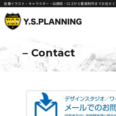
各種イラスト・キャラクター・似顔絵・ロゴから看板制作までお任せく
コ
ン
テ
ン
ツ
– Contact
へ
ス
キ
ッ
プ